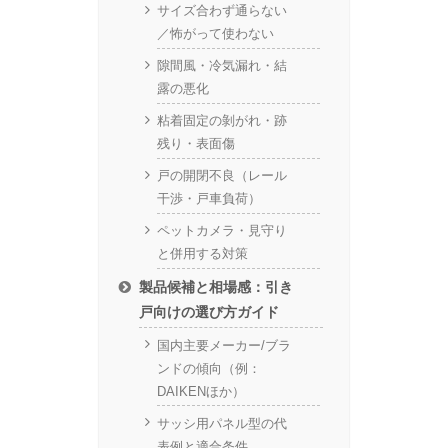
サイズ合わず通らない
／怖がって使わない
隙間風・冷気漏れ・結
露の悪化
粘着固定の剝がれ・跡
残り・表面傷
戸の開閉不良（レール
干渉・戸車負荷）
ペットカメラ・見守り
と併用する対策
製品候補と相場感：引き
戸向けの選び方ガイド
国内主要メーカー/ブラ
ンドの傾向（例：
DAIKENほか）
サッシ用パネル型の代
表例と適合条件