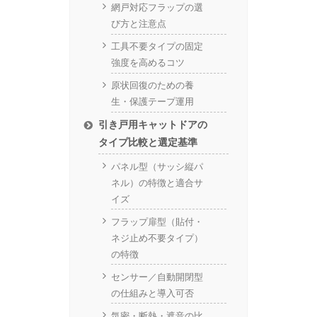
網戸対応フラップの選
び方と注意点
工具不要タイプの固定
強度を高めるコツ
原状回復のための養
生・保護テープ運用
引き戸用キャットドアの
タイプ比較と選定基準
パネル型（サッシ縦パ
ネル）の特徴と適合サ
イズ
フラップ扉型（貼付・
ネジ止め不要タイプ）
の特徴
センサー／自動開閉型
の仕組みと導入可否
気密・断熱・遮音の比