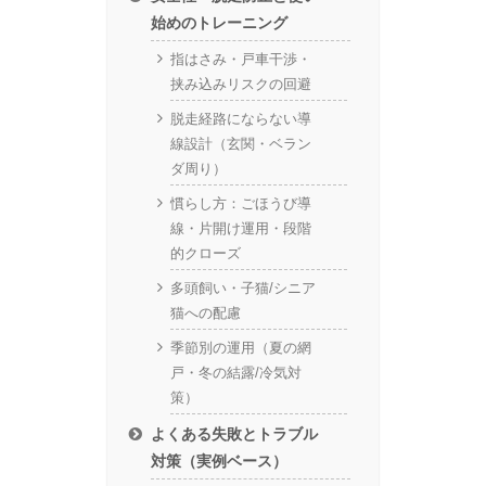
始めのトレーニング
指はさみ・戸車干渉・
挟み込みリスクの回避
脱走経路にならない導
線設計（玄関・ベラン
ダ周り）
慣らし方：ごほうび導
線・片開け運用・段階
的クローズ
多頭飼い・子猫/シニア
猫への配慮
季節別の運用（夏の網
戸・冬の結露/冷気対
策）
よくある失敗とトラブル
対策（実例ベース）