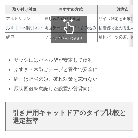
取り付け対象
おすすめ方式
注意点
アルミサッシ
差し込み式パネル型
サイズ測定を正確に
ふすま・木製引き戸
両面テープ貼付／はさみ込み
粘着跡防止の養生を
網戸
フラップ式
補強パーツ必須、破
スクロールできます
サッシにはパネル型が安定して便利
ふすま・木製はテープと養生で安全に
網戸は補強必須、破れ対策を忘れない
原状回復を意識した設置が賃貸向け
引き戸用キャットドアのタイプ比較と
選定基準