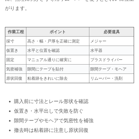
がります。
作業工程
ポイント
必要道具
採寸
高さ・幅・戸厚を正確に測定
メジャー
仮置き
水平と位置を確認
水平器
固定
マニュアル通りに確実に
プラスドライバー
気密補強
隙間にテープを貼付
隙間テープ・モヘア
原状回復
粘着跡をきれいに除去
リムーバー・洗剤
購入前に寸法とレール形状を確認
仮置き・水平出しで失敗を防ぐ
隙間テープやモヘアで気密性を補強
撤去時は粘着跡に注意し原状回復