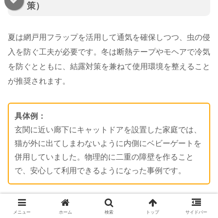
策）
夏は網戸用フラップを活用して通気を確保しつつ、虫の侵
入を防ぐ工夫が必要です。冬は断熱テープやモヘアで冷気
を防ぐとともに、結露対策を兼ねて使用環境を整えること
が推奨されます。
具体例：
玄関に近い廊下にキャットドアを設置した家庭では、
猫が外に出てしまわないように内側にベビーゲートを
併用していました。物理的に二重の障壁を作ること
で、安心して利用できるようになった事例です。
設置場所は必ず室内同士の仕切りを選ぶ
最初は扉を開けたまま慣らすとスムーズ
メニュー
ホーム
検索
トップ
サイドバー