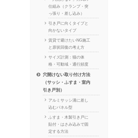
仕組み（クランプ・突
っ張り・差し込み）
引き戸に向くタイプと
向かないタイプ
賃貸で避けたいNG施工
と原状回復の考え方
サイズ計測：猫の体
格・可動域・通行頻度
穴開けない取り付け方法
（サッシ・ふすま・室内
引き戸別）
アルミサッシ溝に差し
込むパネル型
ふすま・木製引き戸に
貼付・はさみ込みで固
定する方法