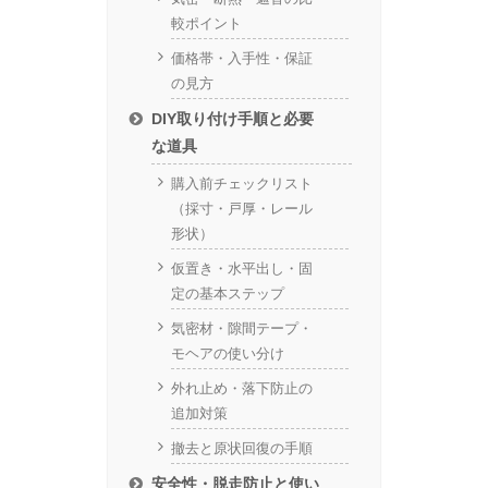
較ポイント
価格帯・入手性・保証
の見方
DIY取り付け手順と必要
な道具
購入前チェックリスト
（採寸・戸厚・レール
形状）
仮置き・水平出し・固
定の基本ステップ
気密材・隙間テープ・
モヘアの使い分け
外れ止め・落下防止の
追加対策
撤去と原状回復の手順
安全性・脱走防止と使い