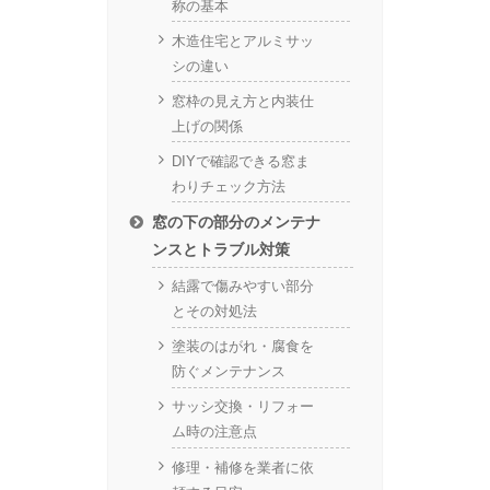
称の基本
木造住宅とアルミサッ
シの違い
窓枠の見え方と内装仕
上げの関係
DIYで確認できる窓ま
わりチェック方法
窓の下の部分のメンテナ
ンスとトラブル対策
結露で傷みやすい部分
とその対処法
塗装のはがれ・腐食を
防ぐメンテナンス
サッシ交換・リフォー
ム時の注意点
修理・補修を業者に依