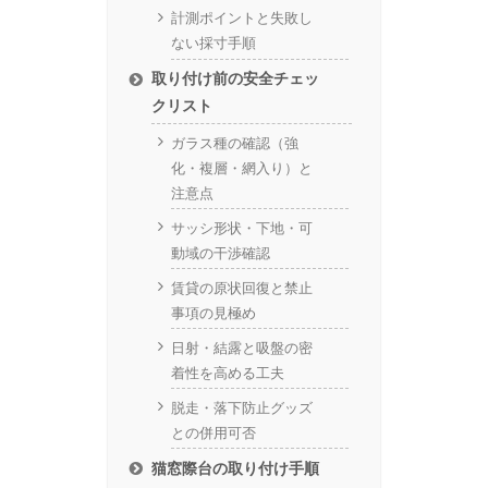
計測ポイントと失敗し
ない採寸手順
取り付け前の安全チェッ
クリスト
ガラス種の確認（強
化・複層・網入り）と
注意点
サッシ形状・下地・可
動域の干渉確認
賃貸の原状回復と禁止
事項の見極め
日射・結露と吸盤の密
着性を高める工夫
脱走・落下防止グッズ
との併用可否
猫窓際台の取り付け手順