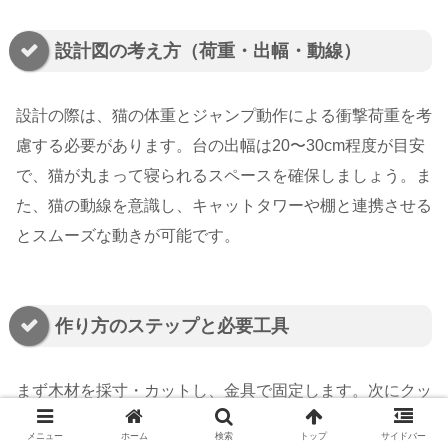
設計図の考え方（荷重・出幅・動線）
設計の際は、猫の体重とジャンプ動作による衝撃荷重を考
慮する必要があります。台の出幅は20〜30cm程度が目安
で、猫が丸まって寝られるスペースを確保しましょう。ま
た、猫の動線を意識し、キャットタワーや棚と連携させる
とスムーズな動きが可能です。
作り方のステップと必要工具
まず木材を採寸・カットし、金具で固定します。次にクッ
ション材を貼り、布でカバーを作成。最後に窓枠に固定し
メニュー
ホーム
検索
トップ
サイドバー