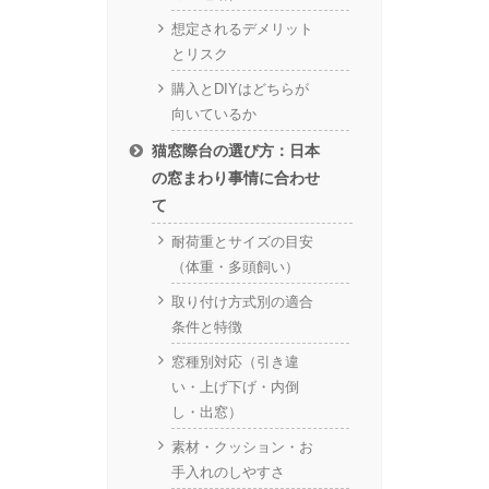
想定されるデメリット
とリスク
購入とDIYはどちらが
向いているか
猫窓際台の選び方：日本
の窓まわり事情に合わせ
て
耐荷重とサイズの目安
（体重・多頭飼い）
取り付け方式別の適合
条件と特徴
窓種別対応（引き違
い・上げ下げ・内倒
し・出窓）
素材・クッション・お
手入れのしやすさ