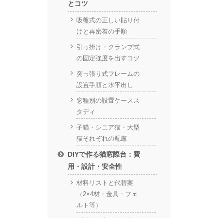
とコツ
吸盤式の正しい貼り付
けと再密着の手順
引っ掛け・クランプ式
の固定強度を出すコツ
突っ張り式フレームの
設置手順と水平出し
窓種別の設置ケースス
タディ
子猫・シニア猫・大型
猫それぞれの配慮
DIYで作る猫窓際台：費
用・設計・安全性
材料リストと代替案
（2×4材・金具・フェ
ルト等）