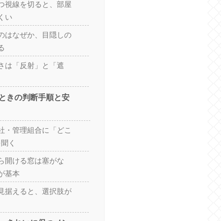
つ視線を切ると、部屋
くい
のはなぜか、目隠しの
る
さは「反射」と「遮
ときの判断手順と安
社・管理組合に「どこ
を聞く
ら開ける窓は塞がな
が基本
見据えると、選択肢が