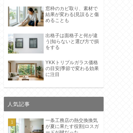
窓枠のカビ取り、素材で
結果が変わる|見誤ると傷
めることも
出格子は面格子と何が違
う|知らないと選び方で損
をする
YKKトリプルガラス価格
の目安|季節で変わる効果
に注目
人気記事
一条工務店の熱交換換気
が夏に果たす役割|ロスガ
ードが鍵だった