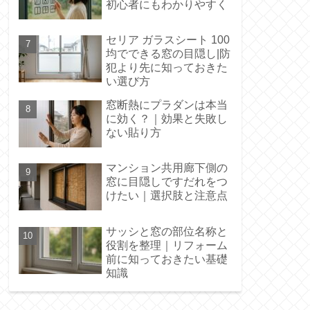
初心者にもわかりやすく
セリア ガラスシート 100
均でできる窓の目隠し|防
犯より先に知っておきた
い選び方
窓断熱にプラダンは本当
に効く？｜効果と失敗し
ない貼り方
マンション共用廊下側の
窓に目隠しですだれをつ
けたい｜選択肢と注意点
サッシと窓の部位名称と
役割を整理｜リフォーム
前に知っておきたい基礎
知識