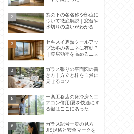
窓の下の各名称や部位に
ついて徹底解説｜窓台や
水切りの違いがわかる！
セキスイ遮熱クールアッ
プは冬の省エネに有効？
｜暖房効率を高める工夫
ガラス張りの平面図の書
き方｜方立と枠を自然に
見せるコツ
一条工務店の床冷房とエ
アコン併用|夏を快適にす
る鍵はここにあった
ガラス記号一覧の見方｜
JIS規格と安全マークを