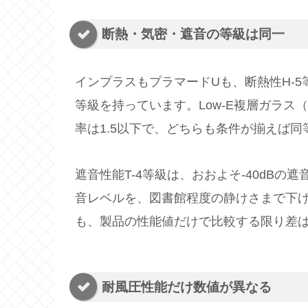
断熱・気密・遮音の等級は同一
インプラスもプラマードUも、断熱性H-5等
等級を持っています。Low-E複層ガラス
率は1.5以下で、どちらも条件が揃えば
遮音性能T-4等級は、おおよそ-40dB
音レベルを、図書館程度の静けさまで下
も、製品の性能値だけで比較する限り差
耐風圧性能だけ数値が異なる