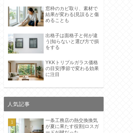
窓枠のカビ取り、素材で
結果が変わる|見誤ると傷
めることも
出格子は面格子と何が違
う|知らないと選び方で損
をする
YKKトリプルガラス価格
の目安|季節で変わる効果
に注目
人気記事
一条工務店の熱交換換気
が夏に果たす役割|ロスガ
ードが鍵だった