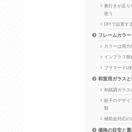
奥行きが足り
使う
DIYで設置す
フレームカラー
カラーは両方
インプラス独
プラマードU
和室用ガラスと
和紙調ガラス
組子のデザイ
類
補助金対応の
価格の目安と選