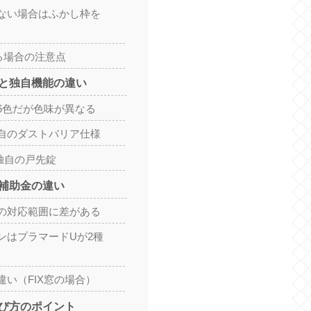
ない場合はふかし枠を
る場合の注意点
と独自機能の違い
6色だが色味が異なる
自のダストバリア仕様
独自の戸先錠
補助金の違い
の対応範囲に差がある
ンはプラマードUが2種
違い（FIX窓の場合）
び方のポイント