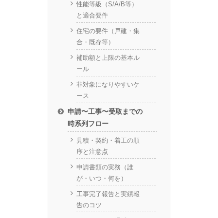
性能等級（S/A/B等）
と適合要件
住宅の要件（戸建・集
合・既存等）
補助額と上限の基本ル
ール
非対象になりやすいケ
ース
申請〜工事〜受取までの
時系列フロー
見積・契約・着工の順
序と注意点
申請書類の実務（誰
が・いつ・何を）
工事完了報告と実績報
告のコツ