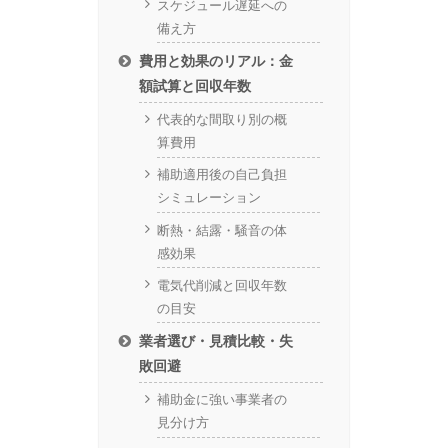
スケジュール遅延への
備え方
費用と効果のリアル：金
額試算と回収年数
代表的な間取り別の概
算費用
補助適用後の自己負担
シミュレーション
断熱・結露・騒音の体
感効果
電気代削減と回収年数
の目安
業者選び・見積比較・失
敗回避
補助金に強い事業者の
見分け方