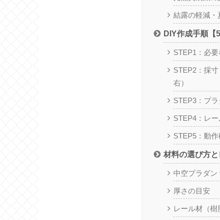
結露の軽減・
DIY作成手順【5
STEP1：必
STEP2：採
右）
STEP3：プ
STEP4：レ
STEP5：動
材料の選び方と
中空プラダン 
厚さの目安
レール材（樹