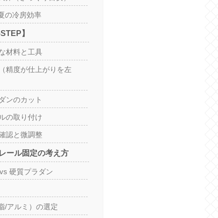
夏の冷房効率
STEP】
要な材料と工具
寸（精度が仕上がりを左
ラダンのカット
ールの取り付け
作確認と微調整
レール固定の考え方
vs 硬質プラダン
脂/アルミ）の選定