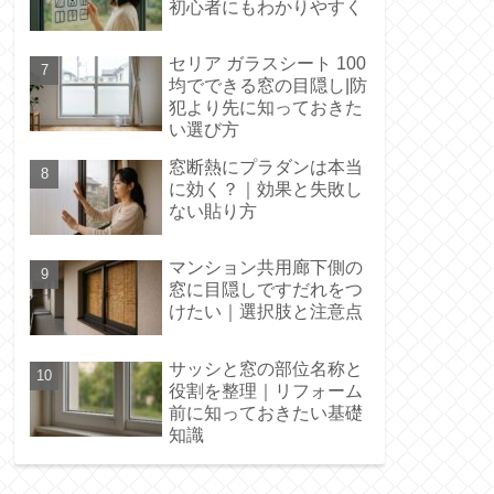
初心者にもわかりやすく
セリア ガラスシート 100
均でできる窓の目隠し|防
犯より先に知っておきた
い選び方
窓断熱にプラダンは本当
に効く？｜効果と失敗し
ない貼り方
マンション共用廊下側の
窓に目隠しですだれをつ
けたい｜選択肢と注意点
サッシと窓の部位名称と
役割を整理｜リフォーム
前に知っておきたい基礎
知識