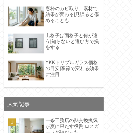
窓枠のカビ取り、素材で
結果が変わる|見誤ると傷
めることも
出格子は面格子と何が違
う|知らないと選び方で損
をする
YKKトリプルガラス価格
の目安|季節で変わる効果
に注目
人気記事
一条工務店の熱交換換気
が夏に果たす役割|ロスガ
ードが鍵だった