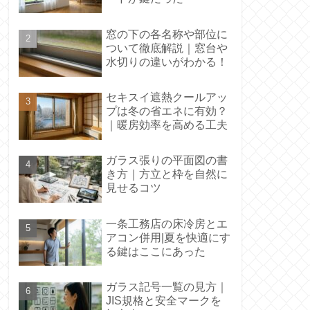
窓の下の各名称や部位に
ついて徹底解説｜窓台や
水切りの違いがわかる！
セキスイ遮熱クールアッ
プは冬の省エネに有効？
｜暖房効率を高める工夫
ガラス張りの平面図の書
き方｜方立と枠を自然に
見せるコツ
一条工務店の床冷房とエ
アコン併用|夏を快適にす
る鍵はここにあった
ガラス記号一覧の見方｜
JIS規格と安全マークを