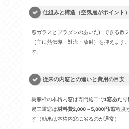
仕組みと構造（空気層がポイント
窓ガラスとプラダンのあいだにできる数
（主に熱伝導・対流・放射）を抑えます
す。
従来の内窓との違いと費用の目安
樹脂枠の本格内窓は専門施工で
1窓あたり
易二重窓は
材料費2,000～5,000円/窓
程度
す（効果は本格内窓に劣るのが通常）。