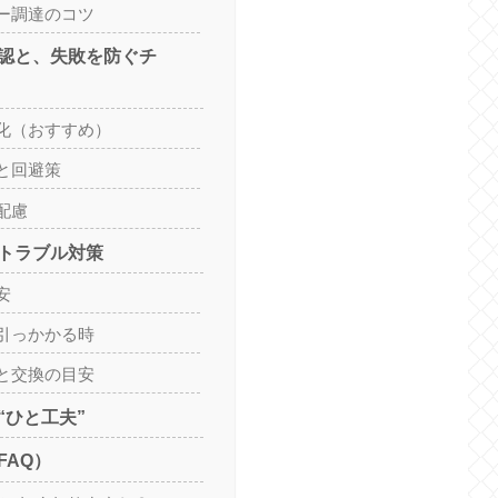
ー調達のコツ
認と、失敗を防ぐチ
化（おすすめ）
と回避策
配慮
トラブル対策
安
引っかかる時
と交換の目安
“ひと工夫”
FAQ）