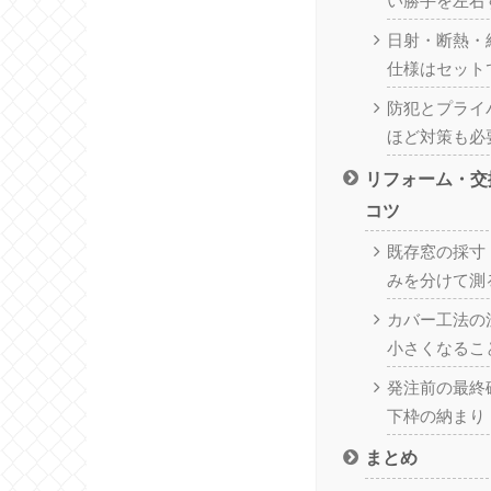
い勝手を左右
日射・断熱・
仕様はセット
防犯とプライ
ほど対策も必
リフォーム・交
コツ
既存窓の採寸
みを分けて測
カバー工法の
小さくなるこ
発注前の最終
下枠の納まり
まとめ