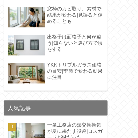
窓枠のカビ取り、素材で
結果が変わる|見誤ると傷
めることも
出格子は面格子と何が違
う|知らないと選び方で損
をする
YKKトリプルガラス価格
の目安|季節で変わる効果
に注目
人気記事
一条工務店の熱交換換気
が夏に果たす役割|ロスガ
ードが鍵だった