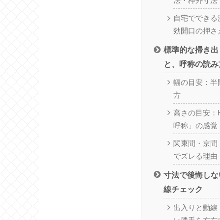
法・枠外寸法
自宅でできる
効開口の押さ
標準的な掃き出
と、呼称の読み
幅の目安：半
方
高さの目安：H
呼称」の感覚
関東間・京間
でズレる理由
寸法で後悔しな
線チェック
出入りと動線