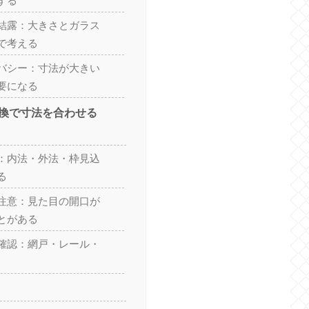
する
結露：大きさとガラス
で考える
バシー：寸法が大きい
要になる
換で寸法を合わせる
：内法・外法・枠見込
る
注意：見た目の開口が
とがある
確認：網戸・レール・