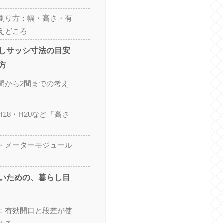
測り方：幅・高さ・有
えどころ
しサッシ寸法の目安
方
間から2間までの考え
18・H20など「高さ
・メーターモジュール
いための、暮らし目
：有効開口と段差が使