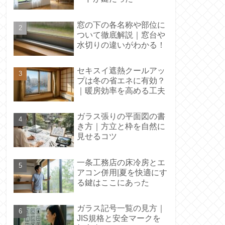
窓の下の各名称や部位に
ついて徹底解説｜窓台や
水切りの違いがわかる！
セキスイ遮熱クールアッ
プは冬の省エネに有効？
｜暖房効率を高める工夫
ガラス張りの平面図の書
き方｜方立と枠を自然に
見せるコツ
一条工務店の床冷房とエ
アコン併用|夏を快適にす
る鍵はここにあった
ガラス記号一覧の見方｜
JIS規格と安全マークを