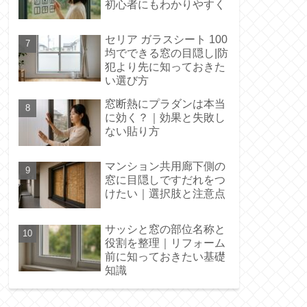
初心者にもわかりやすく
セリア ガラスシート 100
均でできる窓の目隠し|防
犯より先に知っておきた
い選び方
窓断熱にプラダンは本当
に効く？｜効果と失敗し
ない貼り方
マンション共用廊下側の
窓に目隠しですだれをつ
けたい｜選択肢と注意点
サッシと窓の部位名称と
役割を整理｜リフォーム
前に知っておきたい基礎
知識