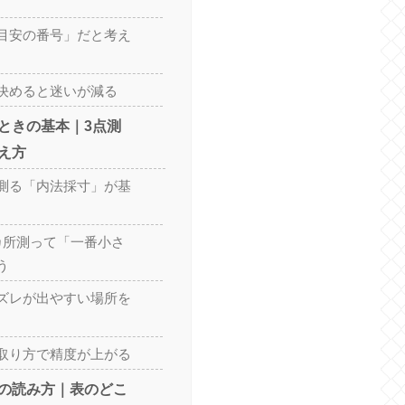
目安の番号」だと考え
決めると迷いが減る
ときの基本｜3点測
え方
測る「内法採寸」が基
カ所測って「一番小さ
う
ズレが出やすい場所を
取り方で精度が上がる
の読み方｜表のどこ