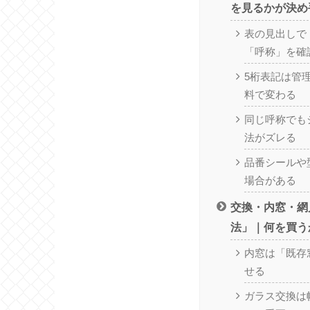
を見るかが決め
表の見出しで
「呼称」を確
5桁表記は管
料で変わる
同じ呼称でも
法がズレる
品番シールや
場合がある
交換・内窓・網
法」｜何を買う
内窓は「既存
せる
ガラス交換は