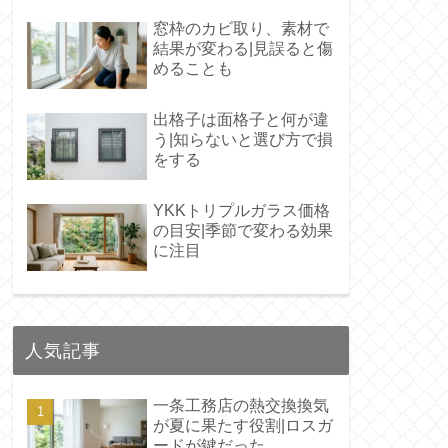
窓枠のカビ取り、素材で
結果が変わる|見誤ると傷
めることも
出格子は面格子と何が違
う|知らないと選び方で損
をする
YKKトリプルガラス価格
の目安|季節で変わる効果
に注目
人気記事
一条工務店の熱交換換気
が夏に果たす役割|ロスガ
ードが鍵だった