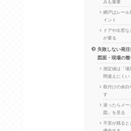
みも重要
網戸はレール
イント
ドアや出窓な
が要る
失敗しない発注
図面・現場の整
測定値は「場
間違えにくい
取付けの余白
す
迷ったらメー
図」を見る
不安が残ると
優先する