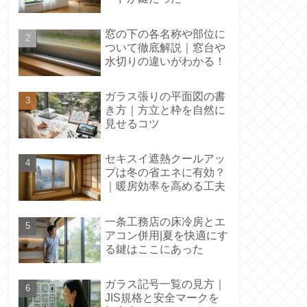
窓の下の各名称や部位に
ついて徹底解説｜窓台や
水切りの違いがわかる！
ガラス張りの平面図の書
き方｜方立と枠を自然に
見せるコツ
セキスイ遮熱クールアッ
プは冬の省エネに有効？
｜暖房効率を高める工夫
一条工務店の床冷房とエ
アコン併用|夏を快適にす
る鍵はここにあった
ガラス記号一覧の見方｜
JIS規格と安全マークを