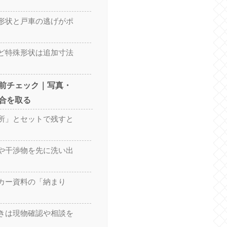
形状と戸車の逃げがポ
ど特殊形状は追加寸法
前チェック｜写真・
合を取る
所」とセットで残すと
や干渉物を先に洗い出
カー資料の「納まり
きは現物確認や相談を