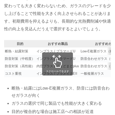
変わっても大きく変わらないため、ガラスのグレードを少
し上げることで性能を大きく向上させられることがありま
す。初期費用を抑えるよりも、長期的な光熱費削減や快適
性の向上を見込んだうえで選択するとよいでしょう。
目的
おすすめ製品
おすすめガラ
断熱・結露対策
インプラス / プラマードU
Low-E複層ガラス（
防音対策（中程度）
インプラス / プラマードU
防音合わせガラス（6.
防音対策（高性能）
内窓プラスト / まどまどplus
防音合わせガラス（12
スクロールできます
コスト重視
インプラス / プラメイクEII
一般複層ガラス
断熱・結露にはLow-E複層ガラス、防音には防音合わ
せガラスが向く
ガラスの選択で同じ製品でも性能が大きく変わる
目的が複合的な場合は施工店への相談が近道