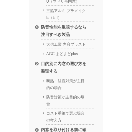
U（マドリモ内窓）
三協アルミ プラメイク
E（EII）
防音性能を重視するなら
注目すべき製品
大信工業 内窓プラスト
AGC まどまどplus
目的別に内窓の選び方を
整理する
断熱・結露対策が主目
的の場合
防音対策が主目的の場
合
コスト重視で選ぶ場合
の考え方
内窓を取り付ける前に確