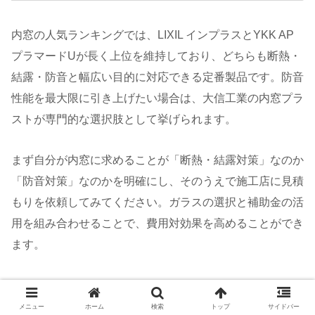
内窓の人気ランキングでは、LIXIL インプラスとYKK AP
プラマードUが長く上位を維持しており、どちらも断熱・
結露・防音と幅広い目的に対応できる定番製品です。防音
性能を最大限に引き上げたい場合は、大信工業の内窓プラ
ストが専門的な選択肢として挙げられます。
まず自分が内窓に求めることが「断熱・結露対策」なのか
「防音対策」なのかを明確にし、そのうえで施工店に見積
もりを依頼してみてください。ガラスの選択と補助金の活
用を組み合わせることで、費用対効果を高めることができ
ます。
悩みの種類は住まいによってさまざまです。この記事が、
自分に合った内窓を選ぶための最初の一歩になれば幸いで
メニュー
ホーム
検索
トップ
サイドバー