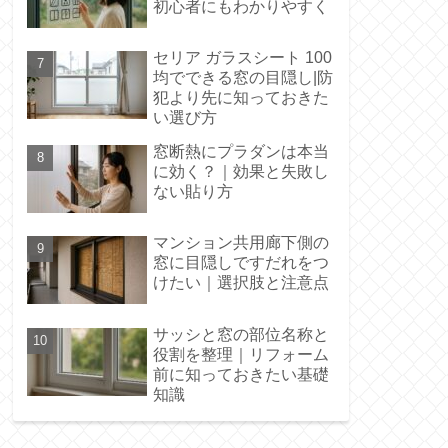
初心者にもわかりやすく
セリア ガラスシート 100
均でできる窓の目隠し|防
犯より先に知っておきた
い選び方
窓断熱にプラダンは本当
に効く？｜効果と失敗し
ない貼り方
マンション共用廊下側の
窓に目隠しですだれをつ
けたい｜選択肢と注意点
サッシと窓の部位名称と
役割を整理｜リフォーム
前に知っておきたい基礎
知識