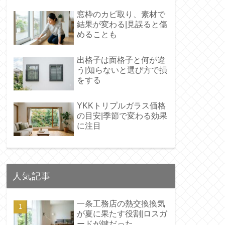
窓枠のカビ取り、素材で
結果が変わる|見誤ると傷
めることも
出格子は面格子と何が違
う|知らないと選び方で損
をする
YKKトリプルガラス価格
の目安|季節で変わる効果
に注目
人気記事
一条工務店の熱交換換気
が夏に果たす役割|ロスガ
ードが鍵だった