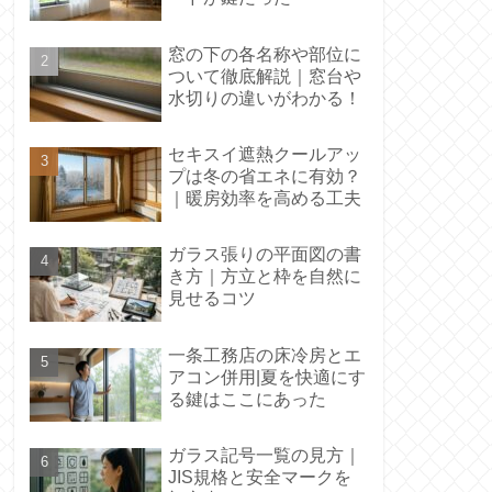
窓の下の各名称や部位に
ついて徹底解説｜窓台や
水切りの違いがわかる！
セキスイ遮熱クールアッ
プは冬の省エネに有効？
｜暖房効率を高める工夫
ガラス張りの平面図の書
き方｜方立と枠を自然に
見せるコツ
一条工務店の床冷房とエ
アコン併用|夏を快適にす
る鍵はここにあった
ガラス記号一覧の見方｜
JIS規格と安全マークを