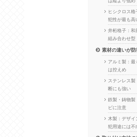
は縦より低め
ヒシクロス格
犯性が最も高
井桁格子：和
組み合わせ型
素材の違いが防
アルミ製：最
は控えめ
ステンレス製
断にも強い
鉄製・鋳物製
ビに注意
木製：デザイ
犯用途には不