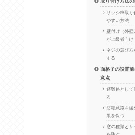
取り付け方法の
サッシ枠取り
やすい方法
壁付け（外壁
が上級者向け
ネジの選び方
する
面格子の設置前
意点
避難路として
る
防犯意識を緩
果を保つ
窓の種類とサ
を防ぐ