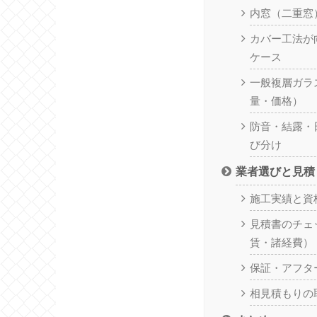
内窓（二重窓
カバー工法が
ケース
一般複層ガラ
量・価格）
防音・結露・
び分け
業者選びと見積
施工実績と資
見積書のチェ
賃・諸経費）
保証・アフタ
相見積もりの