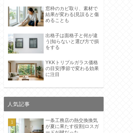
窓枠のカビ取り、素材で
結果が変わる|見誤ると傷
めることも
出格子は面格子と何が違
う|知らないと選び方で損
をする
YKKトリプルガラス価格
の目安|季節で変わる効果
に注目
人気記事
一条工務店の熱交換換気
が夏に果たす役割|ロスガ
ードが鍵だった