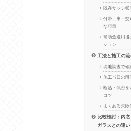
既存サッシ状
付帯工事・交
な項目
補助金適用後
ション
工法と施工の流
現地調査で確
施工当日の段
断熱・気密を
コツ
よくある失敗
比較検討：内窓
ガラスとの違い