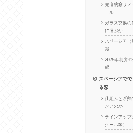
先進的窓リノ
ール
ガラス交換の
に選ぶか
スペーシア（
識
2025年制度
感
スペーシアでで
る窓
仕組みと断熱
かいのか
ラインアップ
クール等）