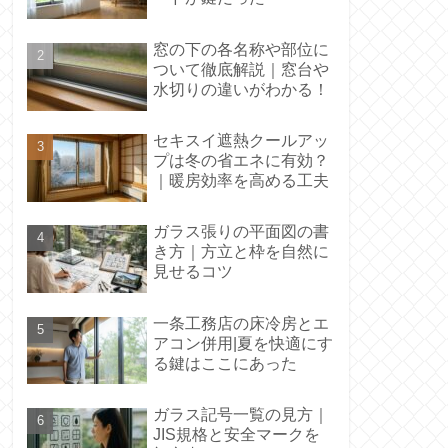
窓の下の各名称や部位に
ついて徹底解説｜窓台や
水切りの違いがわかる！
セキスイ遮熱クールアッ
プは冬の省エネに有効？
｜暖房効率を高める工夫
ガラス張りの平面図の書
き方｜方立と枠を自然に
見せるコツ
一条工務店の床冷房とエ
アコン併用|夏を快適にす
る鍵はここにあった
ガラス記号一覧の見方｜
JIS規格と安全マークを