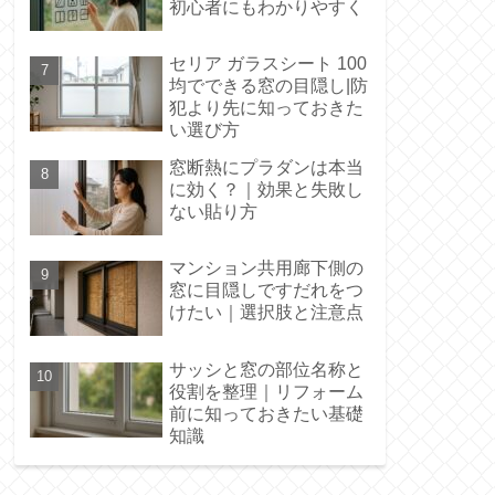
初心者にもわかりやすく
セリア ガラスシート 100
均でできる窓の目隠し|防
犯より先に知っておきた
い選び方
窓断熱にプラダンは本当
に効く？｜効果と失敗し
ない貼り方
マンション共用廊下側の
窓に目隠しですだれをつ
けたい｜選択肢と注意点
サッシと窓の部位名称と
役割を整理｜リフォーム
前に知っておきたい基礎
知識