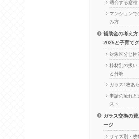
適合する窓種
マンションで
み方
補助金の考え方
2025と子育て
対象区分と性
枠材別の扱い
と分岐
ガラス1枚あ
申請の流れと
スト
ガラス交換の費
ージ
サイズ別・枚