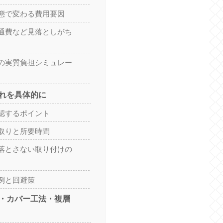
態で変わる費用要因
通費など見落としがち
の実質負担シミュレー
れを具体的に
認するポイント
取りと所要時間
落とさない取り付けの
例と回避策
・カバー工法・複層