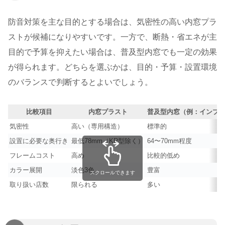
防音対策を主な目的とする場合は、気密性の高い内窓プラ
ストが候補になりやすいです。一方で、断熱・省エネが主
目的で予算を抑えたい場合は、普及型内窓でも一定の効果
が得られます。どちらを選ぶかは、目的・予算・設置環境
のバランスで判断するとよいでしょう。
比較項目
内窓プラスト
普及型内窓（例：インプ
気密性
高い（専用構造）
標準的
設置に必要な奥行き
最低78mm（KR型除く）
64〜70mm程度
フレームコスト
高め
比較的低め
カラー展開
淡色3色
豊富
スクロールできます
取り扱い店数
限られる
多い